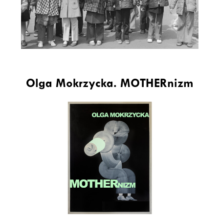
Olga Mokrzycka. MOTHERnizm