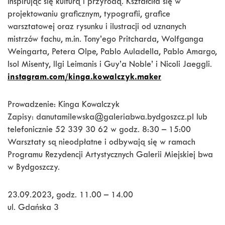
inspirując się kulturą i przyrodą. Kształciła się w
projektowaniu graficznym, typografii, grafice
warsztatowej oraz rysunku i ilustracji od uznanych
mistrzów fachu, m.in. Tony’ego Pritcharda, Wolfganga
Weingarta, Petera Olpe, Pablo Auladella, Pablo Amargo,
Isol Misenty, Ilgi Leimanis i Guy’a Noble’ i Nicoli Jaeggli.
instagram.com/kinga.kowalczyk.maker
Prowadzenie: Kinga Kowalczyk
Zapisy: danutamilewska@galeriabwa.bydgoszcz.pl lub
telefonicznie 52 339 30 62 w godz. 8:30 – 15:00
Warsztaty są nieodpłatne i odbywają się w ramach
Programu Rezydencji Artystycznych Galerii Miejskiej bwa
w Bydgoszczy.
23.09.2023, godz. 11.00 – 14.00
ul. Gdańska 3