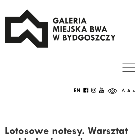
EN
A
A
A
Lotosowe notesy. Warsztat