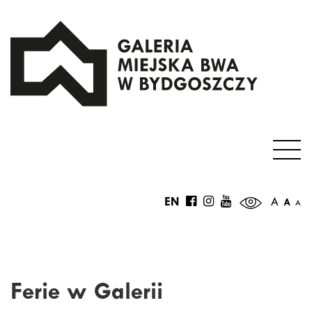
EN
A
A
A
Ferie w Galerii