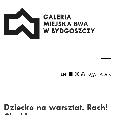
EN
A
A
A
Dziecko na warsztat. Rach!