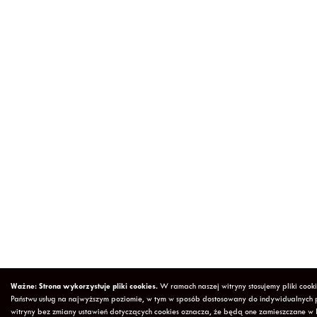
Ważne: Strona wykorzystuje pliki cookies.
W ramach naszej witryny stosujemy pliki cook
Państwu usług na najwyższym poziomie, w tym w sposób dostosowany do indywidualnych p
witryny bez zmiany ustawień dotyczących cookies oznacza, że będą one zamieszczane w 