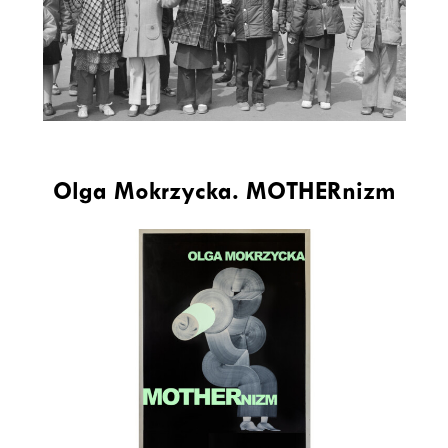
Olga Mokrzycka. MOTHERnizm