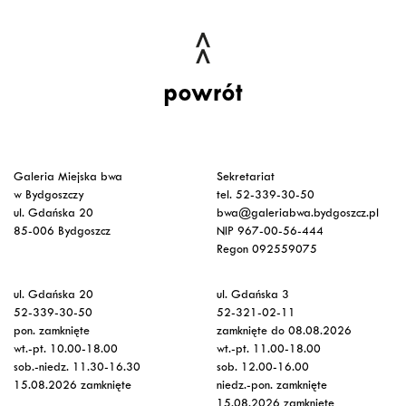
powrót
Galeria Miejska bwa
Sekretariat
w Bydgoszczy
tel. 52-339-30-50
ul. Gdańska 20
bwa@galeriabwa.bydgoszcz.pl
85-006 Bydgoszcz
NIP 967-00-56-444
Regon 092559075
ul. Gdańska 20
ul. Gdańska 3
52-339-30-50
52-321-02-11
pon. zamknięte
zamknięte do 08.08.2026
wt.-pt. 10.00-18.00
wt.-pt. 11.00-18.00
sob.-niedz. 11.30-16.30
sob. 12.00-16.00
15.08.2026 zamknięte
niedz.-pon. zamknięte
15.08.2026 zamknięte