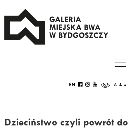
EN
A
A
A
Dzieciństwo czyli powrót do 