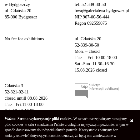
w Bydgoszczy
tel. 52-339-30-50
ul. Gdańska 20
bwa@galeriabwa.bydgoszcz.pl
85-006 Bydgoszcz
NIP 967-00-56-444
Regon 092559075
No fee for exhibitions
ul. Gdańska 20
52-339-30-50
Mon. – closed
Tue. – Fri. 10.00-18.00
Sat.-Sun. 11.30–16.30
15.08.2026 closed
Gdańska 3
52-321-02-11
closed untill 08.08.2026
Tue.- Fri.11.00-18.00
Sat. 12.00-16.00
Sun.-Mon. – closed
Ważne: Strona wykorzystuje pliki cookies.
W ramach naszej witryny stosujemy
15.08.2026 closed
pliki cookies w celu świadczenia Państwu usług na najwyższym poziomie, w tym w
sposób dostosowany do indywidualnych potrzeb. Korzystanie z witryny bez
zmiany ustawień dotyczących cookies oznacza, że będą one zamieszczane w
Copyright © 2026 Galeria Miejska bwa w Bydgoszczy
Privacy Policy