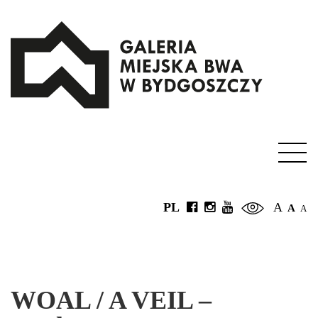
PL
A
A
A
WOAL / A VEIL –