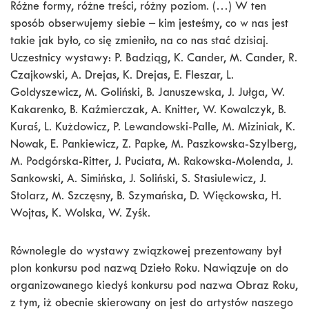
Różne formy, różne treści, różny poziom. (…) W ten
sposób obserwujemy siebie – kim jesteśmy, co w nas jest
takie jak było, co się zmieniło, na co nas stać dzisiaj.
Uczestnicy wystawy: P. Badziąg, K. Cander, M. Cander, R.
Czajkowski, A. Drejas, K. Drejas, E. Fleszar, L.
Goldyszewicz, M. Goliński, B. Januszewska, J. Jułga, W.
Kakarenko, B. Kaźmierczak, A. Knitter, W. Kowalczyk, B.
Kuraś, L. Kużdowicz, P. Lewandowski-Palle, M. Miziniak, K.
Nowak, E. Pankiewicz, Z. Papke, M. Paszkowska-Szylberg,
M. Podgórska-Ritter, J. Puciata, M. Rakowska-Molenda, J.
Sankowski, A. Simińska, J. Soliński, S. Stasiulewicz, J.
Stolarz, M. Szczęsny, B. Szymańska, D. Więckowska, H.
Wojtas, K. Wolska, W. Zyśk.
Równolegle do wystawy związkowej prezentowany był
plon konkursu pod nazwą Dzieło Roku. Nawiązuje on do
organizowanego kiedyś konkursu pod nazwa Obraz Roku,
z tym, iż obecnie skierowany on jest do artystów naszego