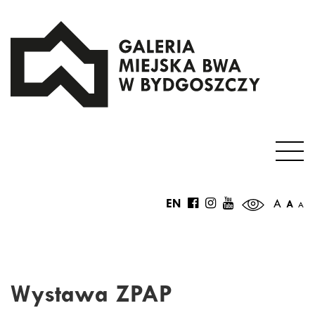
EN
A
A
A
Wystawa ZPAP