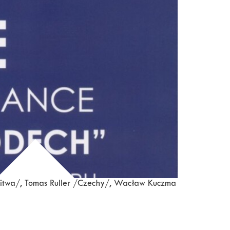
 /Litwa/, Tomas Ruller /Czechy/, Wacław Kuczma