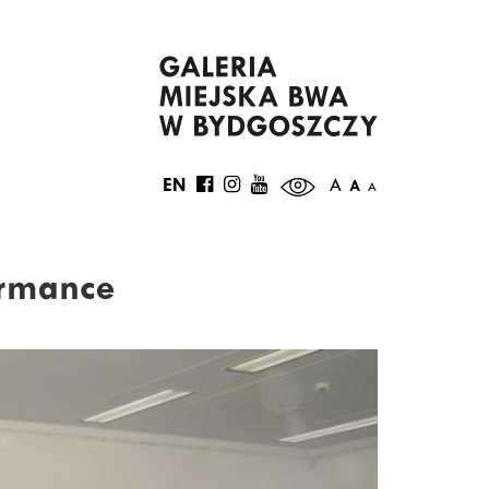
EN
A
A
A
ormance