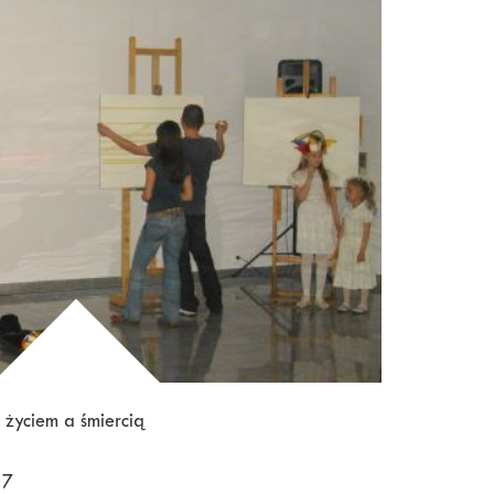
 życiem a śmiercią
17