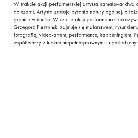
W trakcie akcji performerskiej artysta namalował dwa o
do czerni. Artysta zadaje pytania natury ogólnej: o tożs
granice wolności. W czasie akcji performance pokazywan
Grzegorz Pleszyński zajmuje się malarstwem, rysunkiem,
fotografią, video-artem, performance, happeningiem. P
współtworzy z ludźmi niepełnosprawnymi i upośledzonymi