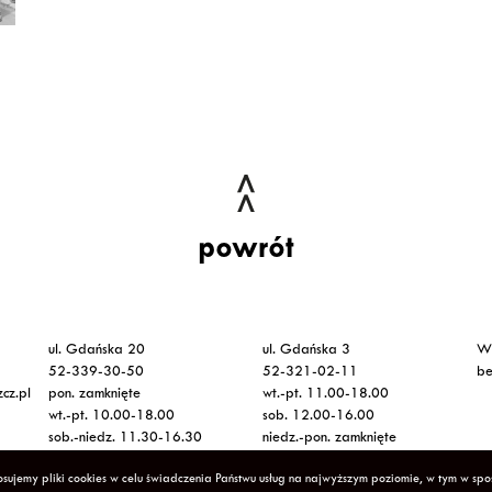
powrót
ul. Gdańska 20
ul. Gdańska 3
Ws
52-339-30-50
52-321-02-11
be
cz.pl
pon. zamknięte
wt.-pt. 11.00-18.00
wt.-pt. 10.00-18.00
sob. 12.00-16.00
sob.-niedz. 11.30-16.30
niedz.-pon. zamknięte
sujemy pliki cookies w celu świadczenia Państwu usług na najwyższym poziomie, w tym w sp