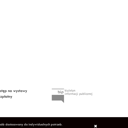
tęp na wystawy
zpłatny
osób dostosowany do indywidualnych potrzeb.