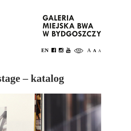
EN
A
A
A
tage – katalog