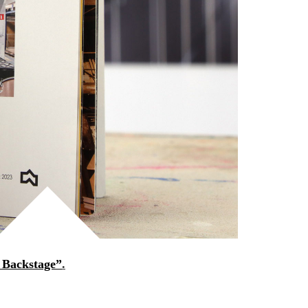
 Backstage”
.