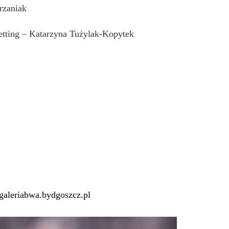
rzaniak
esetting – Katarzyna Tużylak-Kopytek
aleriabwa.bydgoszcz.pl