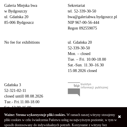
Galeria Miejska bwa
Sekretariat
w Bydgoszczy
tel. 52-339-30-50
ul. Gdańska 20
bwa@galeriabwa.bydgoszcz.pl
85-006 Bydgoszcz
NIP 967-00-56-444
Regon 092559075
No fee for exhibitions
ul. Gdańska 20
52-339-30-50
Mon. – closed
Tue. – Fri. 10.00-18.00
Sat.-Sun. 11.30–16.30
15.08.2026 closed
Gdańska 3
52-321-02-11
closed untill 08.08.2026
Tue.- Fri.11.00-18.00
Sat. 12.00-16.00
Sun.-Mon. – closed
Ważne: Strona wykorzystuje pliki cookies.
W ramach naszej witryny stosujemy
15.08.2026 closed
pliki cookies w celu świadczenia Państwu usług na najwyższym poziomie, w tym w
sposób dostosowany do indywidualnych potrzeb. Korzystanie z witryny bez