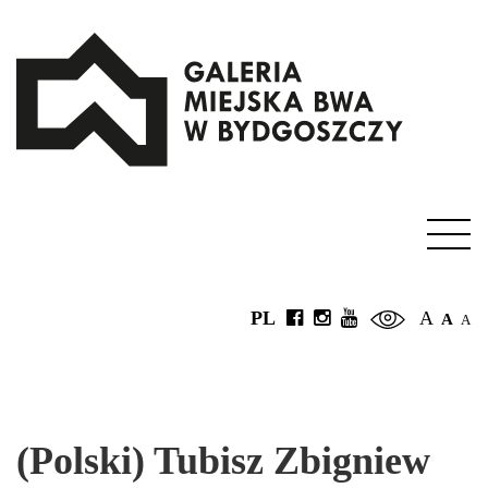
PL
A
A
A
(Polski) Tubisz Zbigniew