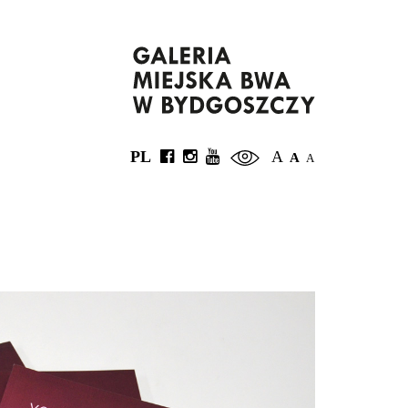
PL
A
A
A