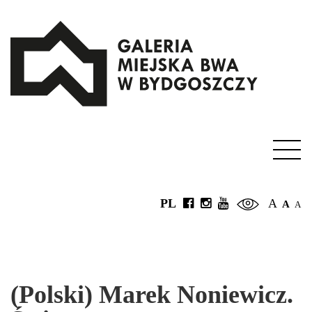
PL
A
A
A
(Polski) Marek Noniewicz.