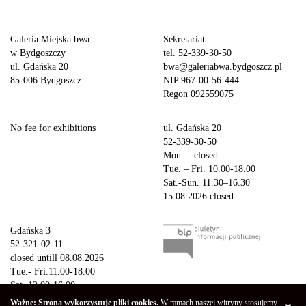
Galeria Miejska bwa
Sekretariat
w Bydgoszczy
tel. 52-339-30-50
ul. Gdańska 20
bwa@galeriabwa.bydgoszcz.pl
85-006 Bydgoszcz
NIP 967-00-56-444
Regon 092559075
No fee for exhibitions
ul. Gdańska 20
52-339-30-50
Mon. – closed
Tue. – Fri. 10.00-18.00
Sat.-Sun. 11.30–16.30
15.08.2026 closed
Gdańska 3
52-321-02-11
closed untill 08.08.2026
Tue.- Fri.11.00-18.00
Sat. 12.00-16.00
Sun.-Mon. – closed
Ważne: Strona wykorzystuje pliki cookies.
W ramach naszej witryny stosujemy