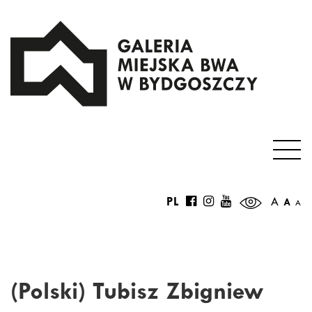
PL
A
A
A
(Polski) Tubisz Zbigniew