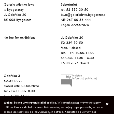
Galeria Miejska bwa
Sekretariat
w Bydgoszczy
tel. 52-339-30-50
ul. Gdańska 20
bwa@galeriabwa.bydgoszcz.pl
85-006 Bydgoszcz
NIP 967-00-56-444
Regon 092559075
No fee for exhibitions
ul. Gdańska 20
52-339-30-50
Mon. – closed
Tue. – Fri. 10.00-18.00
Sat.-Sun. 11.30–16.30
15.08.2026 closed
Gdańska 3
52-321-02-11
closed untill 08.08.2026
Tue.- Fri.11.00-18.00
Sat. 12.00-16.00
Sun.-Mon. – closed
Ważne: Strona wykorzystuje pliki cookies.
W ramach naszej witryny stosujemy
15.08.2026 closed
pliki cookies w celu świadczenia Państwu usług na najwyższym poziomie, w tym w
sposób dostosowany do indywidualnych potrzeb. Korzystanie z witryny bez