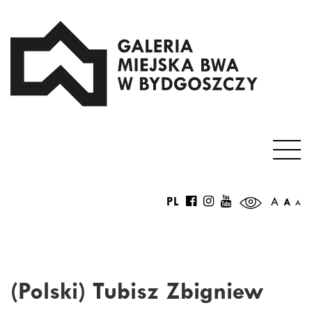
PL
A
A
A
(Polski) Tubisz Zbigniew