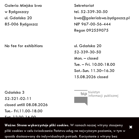
Galeria Miejska bwa
Sekretariat
w Bydgoszczy
tel. 52-339-30-50
ul. Gdańska 20
bwa@galeriabwa.bydgoszcz.pl
85-006 Bydgoszcz
NIP 967-00-56-444
Regon 092559075
No fee for exhibitions
ul. Gdańska 20
52-339-30-50
Mon. – closed
Tue. – Fri. 10.00-18.00
Sat.-Sun. 11.30–16.30
15.08.2026 closed
Gdańska 3
52-321-02-11
closed untill 08.08.2026
Tue.- Fri.11.00-18.00
Sat. 12.00-16.00
Sun.-Mon. – closed
Ważne: Strona wykorzystuje pliki cookies.
W ramach naszej witryny stosujemy
15.08.2026 closed
pliki cookies w celu świadczenia Państwu usług na najwyższym poziomie, w tym w
sposób dostosowany do indywidualnych potrzeb. Korzystanie z witryny bez