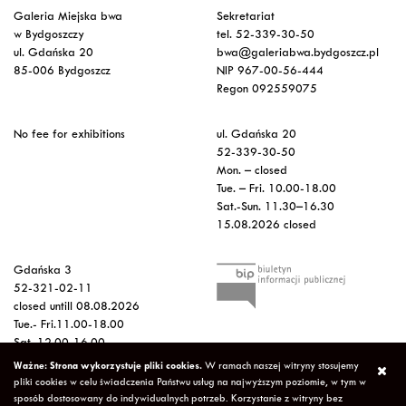
Galeria Miejska bwa
Sekretariat
w Bydgoszczy
tel. 52-339-30-50
ul. Gdańska 20
bwa@galeriabwa.bydgoszcz.pl
85-006 Bydgoszcz
NIP 967-00-56-444
Regon 092559075
No fee for exhibitions
ul. Gdańska 20
52-339-30-50
Mon. – closed
Tue. – Fri. 10.00-18.00
Sat.-Sun. 11.30–16.30
15.08.2026 closed
Gdańska 3
52-321-02-11
closed untill 08.08.2026
Tue.- Fri.11.00-18.00
Sat. 12.00-16.00
Sun.-Mon. – closed
Ważne: Strona wykorzystuje pliki cookies.
W ramach naszej witryny stosujemy
15.08.2026 closed
pliki cookies w celu świadczenia Państwu usług na najwyższym poziomie, w tym w
sposób dostosowany do indywidualnych potrzeb. Korzystanie z witryny bez