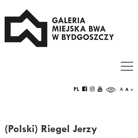
PL
A
A
A
(Polski) Riegel Jerzy