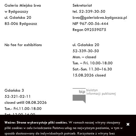
Galeria Miejska bwa
Sekretariat
w Bydgoszczy
tel. 52-339-30-50
ul. Gdańska 20
bwa@galeriabwa.bydgoszcz.pl
85-006 Bydgoszcz
NIP 967-00-56-444
Regon 092559075
No fee for exhibitions
ul. Gdańska 20
52-339-30-50
Mon. – closed
Tue. – Fri. 10.00-18.00
Sat.-Sun. 11.30–16.30
15.08.2026 closed
Gdańska 3
52-321-02-11
closed untill 08.08.2026
Tue.- Fri.11.00-18.00
Sat. 12.00-16.00
Sun.-Mon. – closed
Ważne: Strona wykorzystuje pliki cookies.
W ramach naszej witryny stosujemy
15.08.2026 closed
pliki cookies w celu świadczenia Państwu usług na najwyższym poziomie, w tym w
sposób dostosowany do indywidualnych potrzeb. Korzystanie z witryny bez