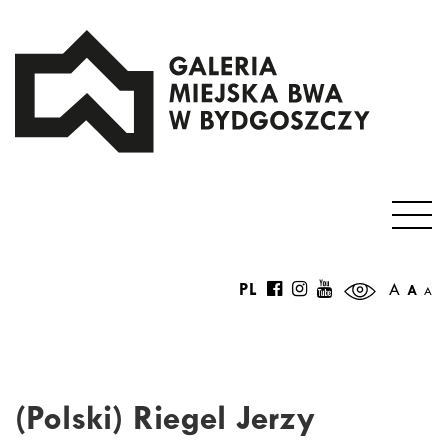
PL
A
A
A
(Polski) Riegel Jerzy