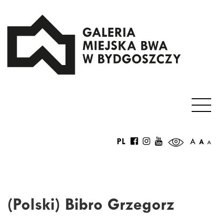
PL
A
A
A
(Polski) Bibro Grzegorz