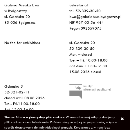
Galeria Miejska bwa
Sekretariat
w Bydgoszczy
tel. 52-339-30-50
ul. Gdańska 20
bwa@galeriabwa.bydgoszcz.pl
85-006 Bydgoszcz
NIP 967-00-56-444
Regon 092559075
No fee for exhibitions
ul. Gdańska 20
52-339-30-50
Mon. – closed
Tue. – Fri. 10.00-18.00
Sat.-Sun. 11.30–16.30
15.08.2026 closed
Gdańska 3
52-321-02-11
closed untill 08.08.2026
Tue.- Fri.11.00-18.00
Sat. 12.00-16.00
Sun.-Mon. – closed
Ważne: Strona wykorzystuje pliki cookies.
W ramach naszej witryny stosujemy
15.08.2026 closed
pliki cookies w celu świadczenia Państwu usług na najwyższym poziomie, w tym w
sposób dostosowany do indywidualnych potrzeb. Korzystanie z witryny bez