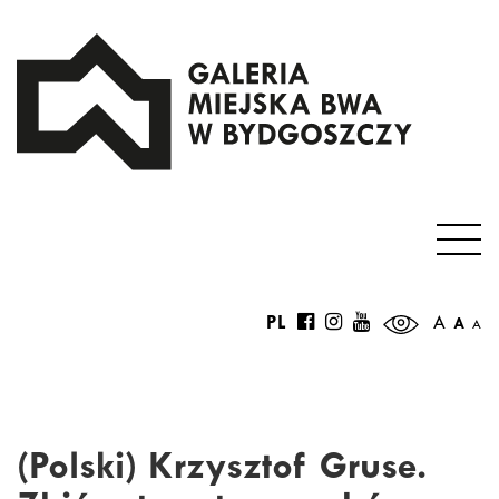
PL
A
A
A
(Polski) Krzysztof Gruse.