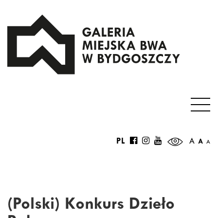
PL
A
A
A
(Polski) Konkurs Dzieło