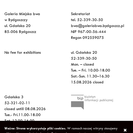
Galeria Miejska bwa
Sekretariat
w Bydgoszczy
tel. 52-339-30-50
ul. Gdańska 20
bwa@galeriabwa.bydgoszcz.pl
85-006 Bydgoszcz
NIP 967-00-56-444
Regon 092559075
No fee for exhibitions
ul. Gdańska 20
52-339-30-50
Mon. – closed
Tue. – Fri. 10.00-18.00
Sat.-Sun. 11.30–16.30
15.08.2026 closed
Gdańska 3
52-321-02-11
closed untill 08.08.2026
Tue.- Fri.11.00-18.00
Sat. 12.00-16.00
Sun.-Mon. – closed
Ważne: Strona wykorzystuje pliki cookies.
W ramach naszej witryny stosujemy