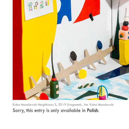
Kuba Mozolewski Neighbours 3, 2019 (fragment) , fot. Kuba Mozolewski
Sorry, this entry is only available in
Polish
.