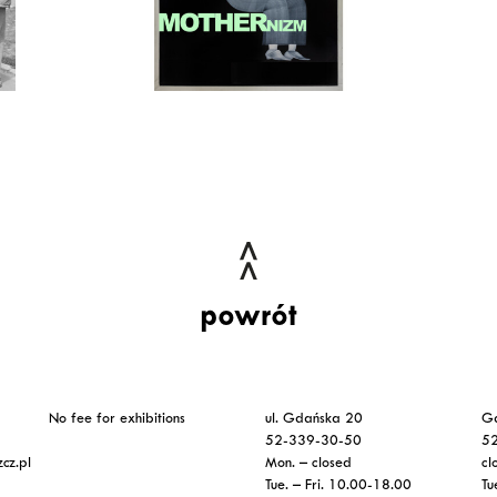
powrót
No fee for exhibitions
ul. Gdańska 20
G
52-339-30-50
5
cz.pl
Mon. – closed
cl
Tue. – Fri. 10.00-18.00
Tu