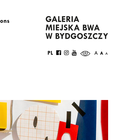
ions
PL
A
A
A