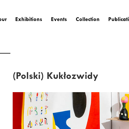
our
Exhibitions
Events
Collection
Publicat
(Polski) Kukłozwidy