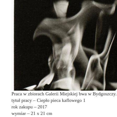
Praca w zbiorach Galerii Miejskiej bwa w Bydgoszczy.
tytuł pracy – Ciepło pieca kaflowego 1
rok zakupu – 2017
wymiar – 21 x 21 cm