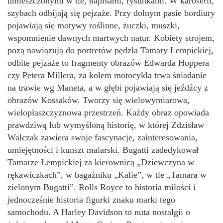
umieszczonymi w tle, napisami, rysunkami. W karoserii,
szybach odbijają się pejzaże. Przy dolnym pasie bordiury
pojawiają się motywy roślinne, żuczki, muszki,
wspomnienie dawnych martwych natur. Kobiety strojem,
pozą nawiązują do portretów pędzla Tamary Łempickiej,
odbite pejzaże to fragmenty obrazów Edwarda Hoppera
czy Petera Millera, za kołem motocykla trwa śniadanie
na trawie wg Maneta, a w głębi pojawiają się jeźdźcy z
obrazów Kossaków. Tworzy się wielowymiarowa,
wielopłaszczyznowa przestrzeń. Każdy obraz opowiada
prawdziwą lub wymyśloną historię, w której Zdzisław
Walczak zawiera swoje fascynacje, zainteresowania,
umiejętności i kunszt malarski. Bugatti zadedykował
Tamarze Łempickiej za kierownicą „Dziewczyna w
rękawiczkach”, w bagażniku „Kalie”, w tle „Tamara w
zielonym Bugatti”. Rolls Royce to historia miłości i
jednocześnie historia figurki znaku marki tego
samochodu. A Harley Davidson to nuta nostalgii o