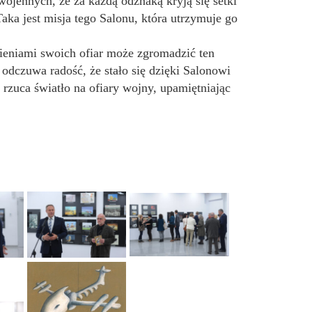
ojennych, że za każdą odznaką kryją się setki
aka jest misja tego Salonu, która utrzymuje go
cieniami swoich ofiar może zgromadzić ten
odczuwa radość, że stało się dzięki Salonowi
 rzuca światło na ofiary wojny, upamiętniając