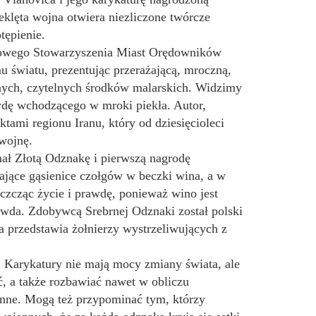
eklęta wojna otwiera niezliczone twórcze
tępienie.
dowego Stowarzyszenia Miast Orędowników
u światu, prezentując przerażającą, mroczną,
źnych, czytelnych środków malarskich. Widzimy
awdę wchodzącego w mroki piekła. Autor,
tami regionu Iranu, który od dziesięcioleci
 wojnę.
mał Złotą Odznakę i pierwszą nagrodę
ające gąsienice czołgów w beczki wina, a w
 czcząc życie i prawdę, ponieważ wino jest
rawda. Zdobywcą Srebrnej Odznaki został polski
a przedstawia żołnierzy wystrzeliwujących z
ja. Karykatury nie mają mocy zmiany świata, ale
, a także rozbawiać nawet w obliczu
enne. Mogą też przypominać tym, którzy