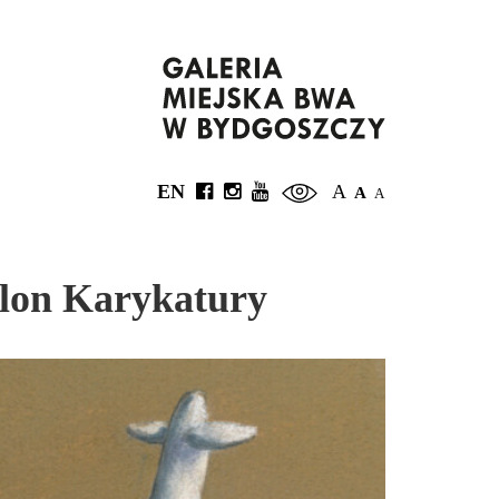
EN
A
A
A
lon Karykatury