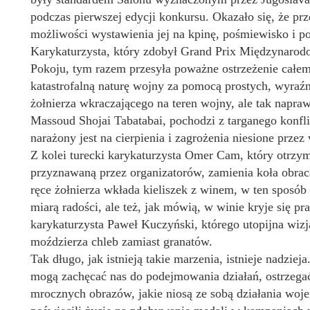
podczas pierwszej edycji konkursu. Okazało się, że prz
możliwości wystawienia jej na kpinę, pośmiewisko i po
Karykaturzysta, który zdobył Grand Prix Międzynaro
Pokoju, tym razem przesyła poważne ostrzeżenie całem
katastrofalną naturę wojny za pomocą prostych, wyra
żołnierza wkraczającego na teren wojny, ale tak napr
Massoud Shojai Tabatabai, pochodzi z targanego konflik
narażony jest na cierpienia i zagrożenia niesione przez
Z kolei turecki karykaturzysta Omer Cam, który otrzy
przyznawaną przez organizatorów, zamienia koła obrac
ręce żołnierza wkłada kieliszek z winem, w ten sposób
miarą radości, ale też, jak mówią, w winie kryje się p
karykaturzysta Paweł Kuczyński, którego utopijna wizj
moździerza chleb zamiast granatów.
Tak długo, jak istnieją takie marzenia, istnieje nadzie
mogą zachęcać nas do podejmowania działań, ostrzegać
mrocznych obrazów, jakie niosą ze sobą działania woj