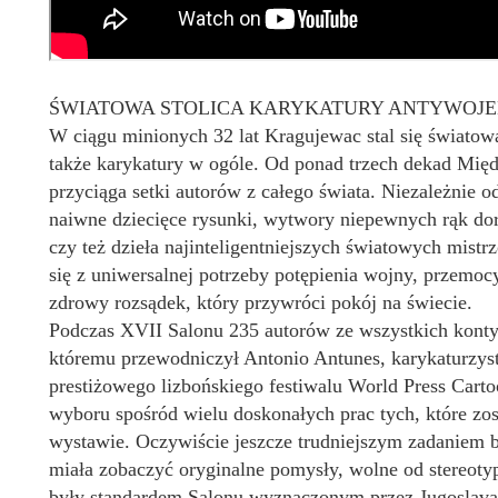
ŚWIATOWA STOLICA KARYKATURY ANTYWOJE
W ciągu minionych 32 lat Kragujewac stal się światową 
także karykatury w ogóle. Od ponad trzech dekad Mi
przyciąga setki autorów z całego świata. Niezależnie 
naiwne dziecięce rysunki, wytwory niepewnych rąk dor
czy też dzieła najinteligentniejszych światowych mistr
się z uniwersalnej potrzeby potępienia wojny, przemocy
zdrowy rozsądek, który przywróci pokój na świecie.
Podczas XVII Salonu 235 autorów ze wszystkich kontyn
któremu przewodniczył Antonio Antunes, karykaturzyst
prestiżowego lizbońskiego festiwalu World Press Carto
wyboru spośród wielu doskonałych prac tych, które zo
wystawie. Oczywiście jeszcze trudniejszym zadaniem 
miała zobaczyć oryginalne pomysły, wolne od stereotyp
były standardem Salonu wyznaczonym przez Jugoslava 