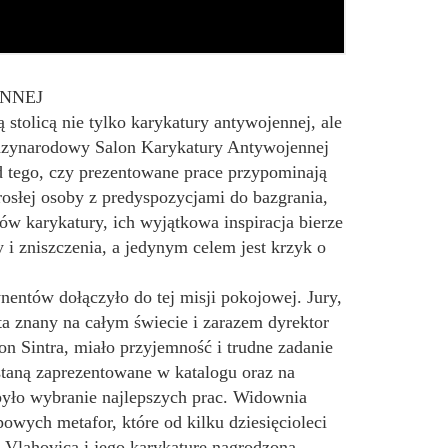
NNEJ
stolicą nie tylko karykatury antywojennej, ale
ędzynarodowy Salon Karykatury Antywojennej
od tego, czy prezentowane prace przypominają
osłej osoby z predyspozycjami do bazgrania,
zów karykatury, ich wyjątkowa inspiracja bierze
 i zniszczenia, a jedynym celem jest krzyk o
entów dołączyło do tej misji pokojowej. Jury,
a znany na całym świecie i zarazem dyrektor
on Sintra, miało przyjemność i trudne zadanie
staną zaprezentowane w katalogu oraz na
było wybranie najlepszych prac. Widownia
owych metafor, które od kilku dziesięcioleci
Vlahovica i jego karykaturę nagrodzoną