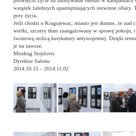
poświęcili życie na zdobywanie medali w kampaniach w
wstążek żałobnych upamiętniających niewinne ofiary. T
przy życiu.
Jeśli chodzi o Kragujewac, miasto jest dumne, że nad 
wielki, szczery tłum zaangażowany w sprawę pokoju, i 
światową stolicą karykatury antywojennej. Dzięki temu
je na zawsze.
Miodrag Stojilovic
Dyrektor Salonu
2014.10.15 – 2014.11.02