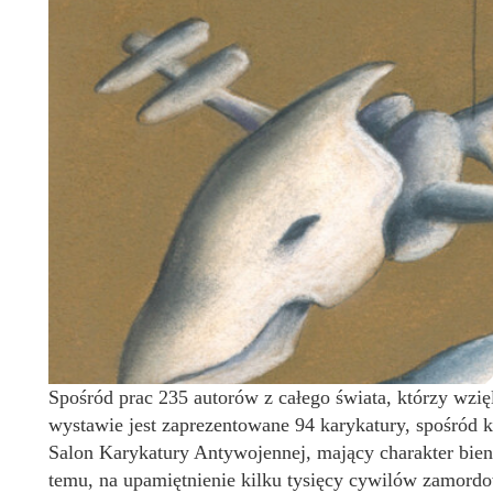
Spośród prac 235 autorów z całego świata, którzy wzię
wystawie jest zaprezentowane 94 karykatury, spośród k
Salon Karykatury Antywojennej, mający charakter bienn
temu, na upamiętnienie kilku tysięcy cywilów zamord