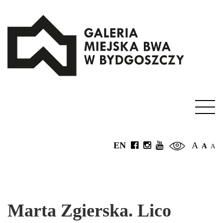
EN
A
A
A
Marta Zgierska. Lico