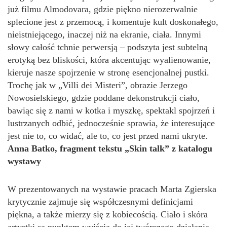
już filmu Almodovara, gdzie piękno nierozerwalnie
splecione jest z przemocą, i komentuje kult doskonałego,
nieistniejącego, inaczej niż na ekranie, ciała. Innymi
słowy całość tchnie perwersją – podszyta jest subtelną
erotyką bez bliskości, która akcentując wyalienowanie,
kieruje nasze spojrzenie w stronę esencjonalnej pustki.
Trochę jak w „Villi dei Misteri”, obrazie Jerzego
Nowosielskiego, gdzie poddane dekonstrukcji ciało,
bawiąc się z nami w kotka i myszkę, spektakl spojrzeń i
lustrzanych odbić, jednocześnie sprawia, że interesujące
jest nie to, co widać, ale to, co jest przed nami ukryte.
Anna Batko, fragment tekstu „Skin talk” z katalogu
wystawy
W prezentowanych na wystawie pracach Marta Zgierska
krytycznie zajmuje się współczesnymi definicjami
piękna, a także mierzy się z kobiecością. Ciało i skóra