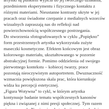
artystki są punktem wyjścia do jej twórczego działania,
przedmiotem eksperymentu i fizycznego kontaktu z
różnymi materiami. Nieustanne kontrasty ukryte w jej
pracach oraz świadome czerpanie z medialnych wzorców
wizualnych zapraszają nas do refleksji nad
powierzchownością współczesnego postrzegania.
Do stworzenia sfotografowanych w cyklu „Popiękno”
form przestrzennych artystka wykorzystała zużyte
maseczki kosmetyczne. Efektem końcowym jest obraz
kolorowego materiału, ukształtowanego w pozornie
abstrakcyjnej formie. Pomimo oddzielenia od swojego
pierwotnego kontekstu – kobiecej twarzy, prace
pozostają nieoczywistym autoportretem. Dwuznaczność
wzmacnia powiększona skala prac, która kierunkuje
widza ku percepcji estetycznej.
„Figura Wotywna” to cykl, w którym artystka
kontynuuje badanie tematu współczesnych kanonów
piękna i związanej z nimi presji społecznej. Tym razem