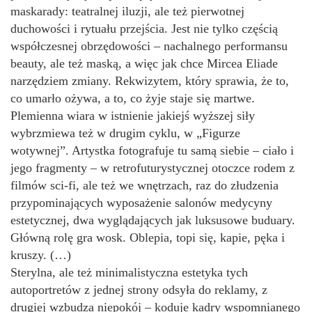
maskarady: teatralnej iluzji, ale też pierwotnej
duchowości i rytuału przejścia. Jest nie tylko częścią
współczesnej obrzędowości – nachalnego performansu
beauty, ale też maską, a więc jak chce Mircea Eliade
narzędziem zmiany. Rekwizytem, który sprawia, że to,
co umarło ożywa, a to, co żyje staje się martwe.
Plemienna wiara w istnienie jakiejś wyższej siły
wybrzmiewa też w drugim cyklu, w „Figurze
wotywnej”. Artystka fotografuje tu samą siebie – ciało i
jego fragmenty – w retrofuturystycznej otoczce rodem z
filmów sci-fi, ale też we wnętrzach, raz do złudzenia
przypominających wyposażenie salonów medycyny
estetycznej, dwa wyglądających jak luksusowe buduary.
Główną rolę gra wosk. Oblepia, topi się, kapie, pęka i
kruszy. (…)
Sterylna, ale też minimalistyczna estetyka tych
autoportretów z jednej strony odsyła do reklamy, z
drugiej wzbudza niepokój – koduje kadry wspomnianego