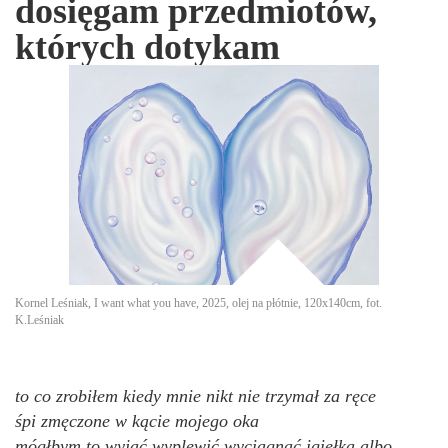
dosięgam przedmiotów,
których dotykam
Kornel Leśniak, I want what you have, 2025, olej na płótnie, 120x140cm, fot.
K.Leśniak
to co zrobiłem kiedy mnie nikt nie trzymał za ręce
śpi zmęczone w kącie mojego oka
mógłbym to wyjąć wyplewić wyciągnąć igiełką albo