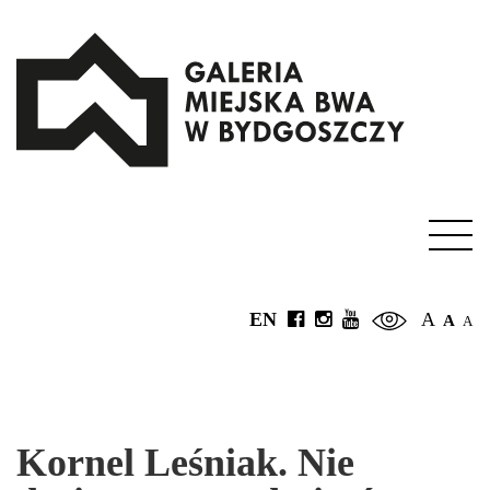
EN
A
A
A
Kornel Leśniak. Nie