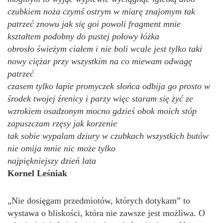
czubkiem noża czymś ostrym w miarę znajomym tak
patrzeć znowu jak się goi powoli fragment mnie
kształtem podobny do pustej połowy łóżka
obrosło świeżym ciałem i nie boli wcale jest tylko taki
nowy ciężar przy wszystkim na co miewam odwagę
patrzeć
czasem tylko łapie promyczek słońca odbija go prosto w
środek twojej źrenicy i parzy więc staram się żyć ze
wzrokiem osadzonym mocno gdzieś obok moich stóp
zapuszczam rzęsy jak korzenie
tak sobie wypalam dziury w czubkach wszystkich butów
nie omija mnie nic może tylko
najpiękniejszy dzień lata
Kornel Leśniak
„Nie dosięgam przedmiotów, których dotykam” to
wystawa o bliskości, która nie zawsze jest możliwa. O