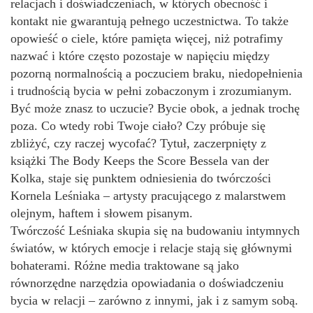
relacjach i doświadczeniach, w których obecność i
kontakt nie gwarantują pełnego uczestnictwa. To także
opowieść o ciele, które pamięta więcej, niż potrafimy
nazwać i które często pozostaje w napięciu między
pozorną normalnością a poczuciem braku, niedopełnienia
i trudnością bycia w pełni zobaczonym i zrozumianym.
Być może znasz to uczucie? Bycie obok, a jednak trochę
poza. Co wtedy robi Twoje ciało? Czy próbuje się
zbliżyć, czy raczej wycofać? Tytuł, zaczerpnięty z
książki The Body Keeps the Score Bessela van der
Kolka, staje się punktem odniesienia do twórczości
Kornela Leśniaka – artysty pracującego z malarstwem
olejnym, haftem i słowem pisanym.
Twórczość Leśniaka skupia się na budowaniu intymnych
światów, w których emocje i relacje stają się głównymi
bohaterami. Różne media traktowane są jako
równorzędne narzędzia opowiadania o doświadczeniu
bycia w relacji – zarówno z innymi, jak i z samym sobą.