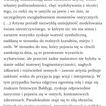
własnej podświadomości, chęć wydobywania z nicości
tego, co rodzi się w umyśle na jawie i we śnie, ze
szczególnym uwzględnieniem momentów onirycznych.
(…) Artysta posiadł niezwykłą umiejętność modelowania
świata nierzeczywistego, w którym nic nie ma sensu i
zarazem wszystko zyskuje wartość symboliczną,
naddaną w stosunku do realnych kształtów, miejsc i
osób. W stosunku do snu, który pojawia się w chwili
zamknięcia dnia, są to przestrzenie wyraziście
wybarwione, ale przecież żadne malarstwo nie byłoby w
stanie oddać matowej fragmentaryczności, nagłych
zdławień i rozświetleń sennych – zawsze artysta próbuje
nakłonić widza do przyjęcia jego wizji i interpretacji. W
tym przypadku barwa odgrywa ogromną rolę i staje się
znakiem firmowym Bałdygi, zyskuje odpowiednie
nasycenie i pojawia się w ostrych, kontrastowych
zderzeniach. Paradoksalnie staje się to siłą obrazów,
których nie można pominąć, zmarginalizować w natłoku