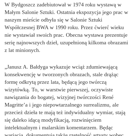
W Bydgoszcz zadebiutował w 1974 roku wystawą w
Małym Salonie Sztuki. Ostatnia ekspozycja jego prac w
naszym mieście odbyła się w Salonie Sztuki
Współczesnej BWA w 1990 roku. Przez ćwierć wieku
nie wystawiał swoich prac. Obecna wystawa prezentuje
serię najnowszych dzieł, uzupełnioną kilkoma obrazami
z lat minionych.
„Janusz A. Bałdyga wykazuje wciąż zdumiewającą
konsekwencję w tworzonych obrazach, stale drążąc
formę odkrytą przez lata, będącą jego twórczą
wizytówką. To, w warstwie pierwszej, oczywiste
nawiązania do bogatej, wizyjnej twórczości René
Magritte’a i jego niepowtarzalnego surrealizmu, ale
przecież dzieła te mają też indywidualny wymiar, stają
się daleko idącą modyfikacją, rozwinięciem
intelektualnym i malarskim komentarzem. Będąc
wariacją, dokumentują także rzetelność artysty wobec