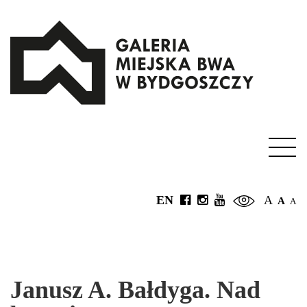
EN
A
A
A
Janusz A. Bałdyga. Nad