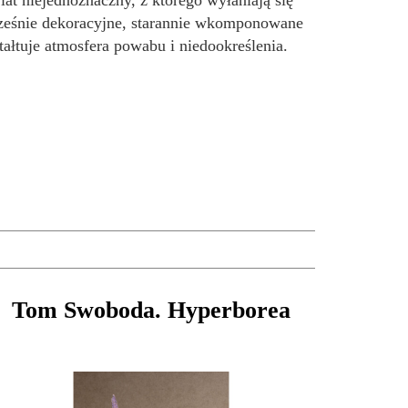
at niejednoznaczny, z którego wyłaniają się
cześnie dekoracyjne, starannie wkomponowane
ałtuje atmosfera powabu i niedookreślenia.
Tom Swoboda. Hyperborea