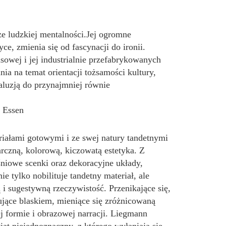
ze ludzkiej mentalności.Jej ogromne
e, zmienia się od fascynacji do ironii.
asowej i jej industrialnie przefabrykowanych
nia na temat orientacji tożsamości kultury,
 aluzją do przynajmniej równie
, Essen
iałami gotowymi i ze swej natury tandetnymi
marczną, kolorową, kiczowatą estetyka. Z
iowe scenki oraz dekoracyjne układy,
e tylko nobilituje tandetny materiał, ale
i sugestywną rzeczywistość. Przenikające się,
ące blaskiem, mieniące się zróżnicowaną
j formie i obrazowej narracji. Liegmann