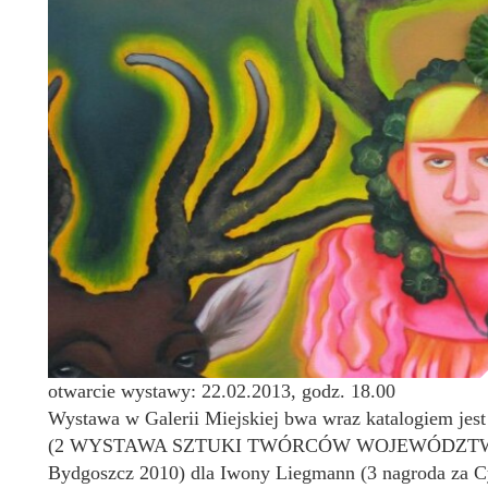
otwarcie wystawy: 22.02.2013, godz. 18.00
Wystawa w Galerii Miejskiej bwa wraz katalogiem j
(2 WYSTAWA SZTUKI TWÓRCÓW WOJEWÓDZT
Bydgoszcz 2010) dla Iwony Liegmann (3 nagroda za Cyk