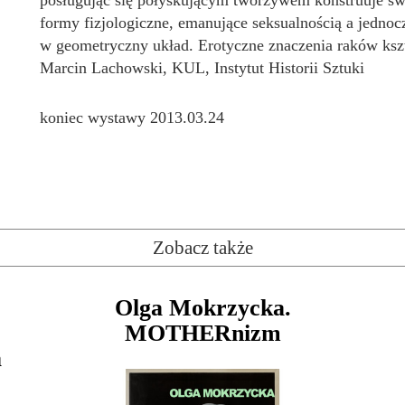
posługując się połyskującym tworzywem konstruuje świ
formy fizjologiczne, emanujące seksualnością a jedno
w geometryczny układ. Erotyczne znaczenia raków kszt
Marcin Lachowski, KUL, Instytut Historii Sztuki
koniec wystawy 2013.03.24
Zobacz także
Olga Mokrzycka.
MOTHERnizm
a