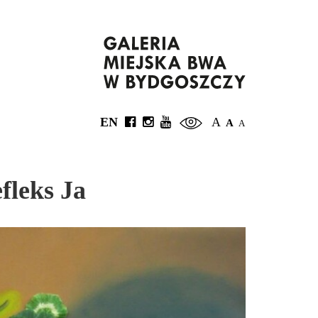
EN
A
A
A
fleks Ja