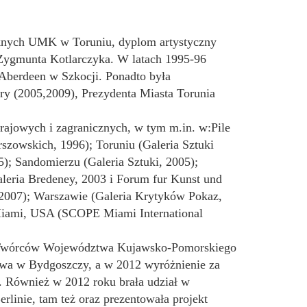
ęknych UMK w Toruniu, dyplom artystyczny
Zygmunta Kotlarczyka. W latach 1995-96
Aberdeen w Szkocji. Ponadto była
ury (2005,2009), Prezydenta Miasta Torunia
rajowych i zagranicznych, w tym m.in. w:Pile
szowskich, 1996); Toruniu (Galeria Sztuki
); Sandomierzu (Galeria Sztuki, 2005);
Galeria Bredeney, 2003 i Forum fur Kunst und
, 2007); Warszawie (Galeria Krytyków Pokaz,
 Miami, USA (SCOPE Miami International
i Twórców Województwa Kujawsko-Pomorskiego
wa w Bydgoszczy, a w 2012 wyróżnienie za
 Również w 2012 roku brała udział w
inie, tam też oraz prezentowała projekt