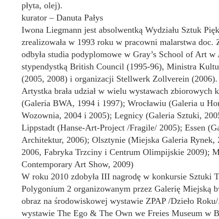
płyta, olej).
kurator – Danuta Pałys
Iwona Liegmann jest absolwentką Wydziału Sztuk Pi
zrealizowała w 1993 roku w pracowni malarstwa doc. 
odbyła studia podyplomowe w Gray’s School of Art w 
stypendystką British Council (1995-96), Ministra Kult
(2005, 2008) i organizacji Stellwerk Zollverein (2006).
Artystka brała udział w wielu wystawach zbiorowych k
(Galeria BWA, 1994 i 1997); Wrocławiu (Galeria u Hor
Wozownia, 2004 i 2005); Legnicy (Galeria Sztuki, 2005
Lippstadt (Hanse-Art-Project /Fragile/ 2005); Essen (
Architektur, 2006); Olsztynie (Miejska Galeria Rynek
2006, Fabryka Trzciny i Centrum Olimpijskie 2009);
Contemporary Art Show, 2009)
W roku 2010 zdobyła III nagrodę w konkursie Sztuk
Polygonium 2 organizowanym przez Galerię Miejską b
obraz na środowiskowej wystawie ZPAP /Dzieło Roku/.
wystawie The Ego & The Own we Freies Museum w Berl