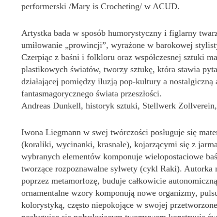
performerski /Mary is Crocheting/ w ACUD.
Artystka bada w sposób humorystyczny i figlarny twar
umiłowanie „prowincji”, wyrażone w barokowej stylistyc
Czerpiąc z baśni i folkloru oraz współczesnej sztuki m
plastikowych światów, tworzy sztukę, która stawia pyta
działającej pomiędzy iluzją pop-kultury a nostalgiczną
fantasmagorycznego świata przeszłości.
Andreas Dunkell, historyk sztuki, Stellwerk Zollverein
Iwona Liegmann w swej twórczości posługuje się mater
(koraliki, wycinanki, krasnale), kojarzącymi się z jar
wybranych elementów komponuje wielopostaciowe baśn
tworzące rozpoznawalne sylwety (cykl Raki). Autorka ni
poprzez metamorfozę, buduje całkowicie autonomiczną 
ornamentalne wzory komponują nowe organizmy, pulsuj
kolorystyką, często niepokojące w swojej przetworzone