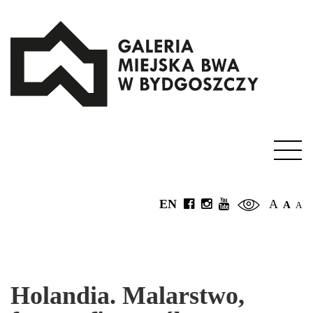
EN
A
A
A
Holandia. Malarstwo,