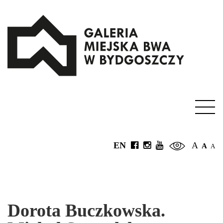
EN
A
A
A
Dorota Buczkowska.