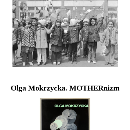
Olga Mokrzycka. MOTHERnizm