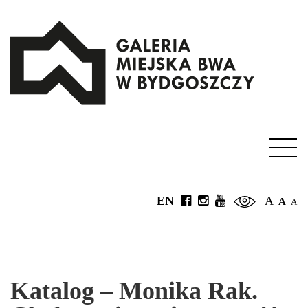
EN
A
A
A
Katalog – Monika Rak.