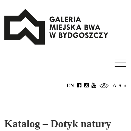
EN
A
A
A
Katalog – Dotyk natury