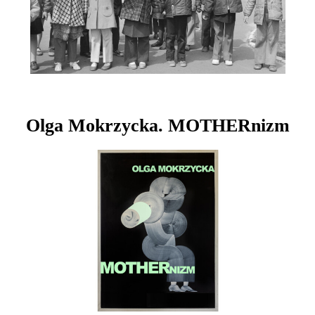
Olga Mokrzycka. MOTHERnizm