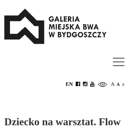
EN
A
A
A
Dziecko na warsztat. Flow