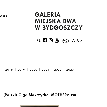
ions
PL
A
A
A
|
|
|
|
|
|
|
7
2018
2019
2020
2021
2022
2023
(Polski) Olga Mokrzycka. MOTHERnizm