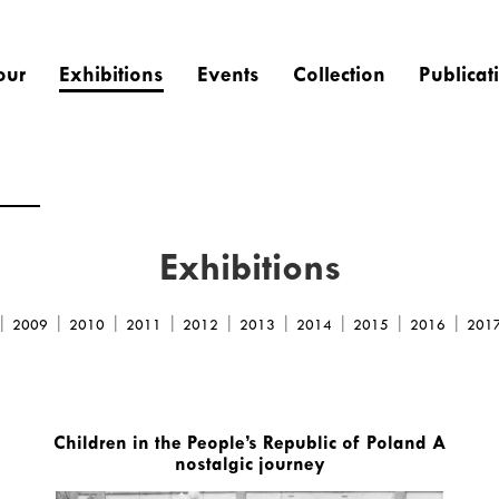
our
Exhibitions
Events
Collection
Publicat
Exhibitions
|
|
|
|
|
|
|
|
|
2009
2010
2011
2012
2013
2014
2015
2016
201
Children in the People’s Republic of Poland A
nostalgic journey