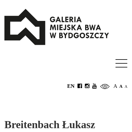
EN
A
A
A
Breitenbach Łukasz