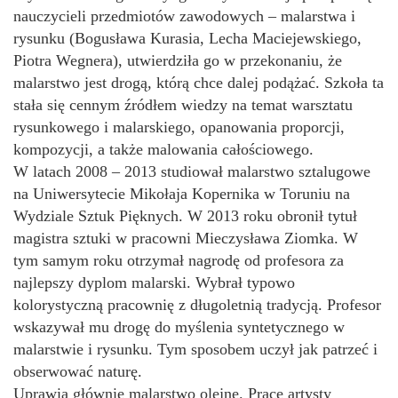
nauczycieli przedmiotów zawodowych – malarstwa i
rysunku (Bogusława Kurasia, Lecha Maciejewskiego,
Piotra Wegnera), utwierdziła go w przekonaniu, że
malarstwo jest drogą, którą chce dalej podążać. Szkoła ta
stała się cennym źródłem wiedzy na temat warsztatu
rysunkowego i malarskiego, opanowania proporcji,
kompozycji, a także malowania całościowego.
W latach 2008 – 2013 studiował malarstwo sztalugowe
na Uniwersytecie Mikołaja Kopernika w Toruniu na
Wydziale Sztuk Pięknych. W 2013 roku obronił tytuł
magistra sztuki w pracowni Mieczysława Ziomka. W
tym samym roku otrzymał nagrodę od profesora za
najlepszy dyplom malarski. Wybrał typowo
kolorystyczną pracownię z długoletnią tradycją. Profesor
wskazywał mu drogę do myślenia syntetycznego w
malarstwie i rysunku. Tym sposobem uczył jak patrzeć i
obserwować naturę.
Uprawia głównie malarstwo olejne. Prace artysty