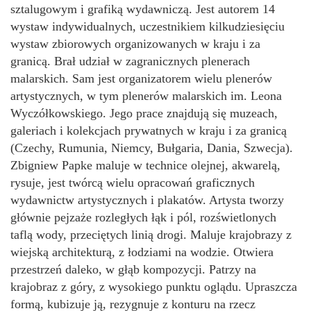
sztalugowym i grafiką wydawniczą. Jest autorem 14
wystaw indywidualnych, uczestnikiem kilkudziesięciu
wystaw zbiorowych organizowanych w kraju i za
granicą. Brał udział w zagranicznych plenerach
malarskich. Sam jest organizatorem wielu plenerów
artystycznych, w tym plenerów malarskich im. Leona
Wyczółkowskiego. Jego prace znajdują się muzeach,
galeriach i kolekcjach prywatnych w kraju i za granicą
(Czechy, Rumunia, Niemcy, Bułgaria, Dania, Szwecja).
Zbigniew Papke maluje w technice olejnej, akwarelą,
rysuje, jest twórcą wielu opracowań graficznych
wydawnictw artystycznych i plakatów. Artysta tworzy
głównie pejzaże rozległych łąk i pól, rozświetlonych
taflą wody, przeciętych linią drogi. Maluje krajobrazy z
wiejską architekturą, z łodziami na wodzie. Otwiera
przestrzeń daleko, w głąb kompozycji. Patrzy na
krajobraz z góry, z wysokiego punktu oglądu. Upraszcza
formą, kubizuje ją, rezygnuje z konturu na rzecz