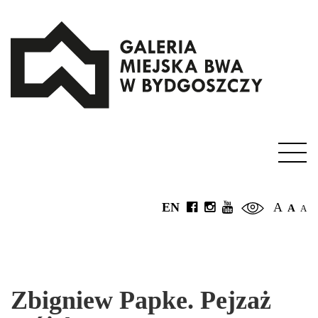
EN
A
A
A
Zbigniew Papke. Pejzaż