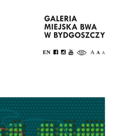
EN
A
A
A