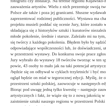
fotografii czy instalacji. Na terenie regionu Kujawsko
zauważenia artystów. Wielu z nich prezentuje swoją t
Polsce ale także i poza jej granicami. Słuszne wydawał
zaprezentować rodzimej publiczności. Wystawa ma char
projektu musieli poddać się ocenie Jury, które został
składająca się z historyków sztuki i kuratorów niezale
młode pokolenie, średnie i starsze. Zależało mi na ty
się twórcy z każdego pokolenia. Błędem było by sądzić
odpowiadające współczesności lub, że doświadczeni, ut
w przestrzeni wystawy. Do konkursu swoje prace zgłosi
Jury wybrało do wystawy 18 twórców tworząc w ten sp
powie, 43 osoby to mało jak na taki potencjał artystycz
/będzie się on odbywał w cyklach trzyletnich/ i być m
ogląd będzie on miał w tegorocznej edycji. Myślę, że 
przestrzeni sztuki polskiej, zaowocuje w następnych e
Biorąc pod uwagę jedną tylko kwestię – następuje zau
artystycznych i fakt, że wiąże się to z nową jakością
zaistnienie sztuki naszego regionu w przestrzeni Polsk