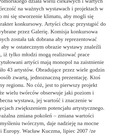
-Pomorskiego działa wielu ciekawych i wartych
wórczość na ważnych wystawach i projektach w
o mi się stworzenie klimatu, aby mogli się
akter konkursowy. Artyści chcąc przystąpić do
o wybrane przez Galerię. Komisja konkursowa
żnych została tak dobrana aby reprezentować
m, aby w ostatecznym obrazie wystawy znaleźli
, iż tylko młodzi mogą realizować prace
ytułowani artyści mają monopol na zaistnienie
ło 43 artystów. Obradujące przez wiele godzin
osób zwartą, jednoznaczną prezentację. Ktoś
ny regionu. No cóż, jest to pierwszy projekt
oże wielu twórców obserwuje jaki poziom i
obecna wystawa, jej wartość i znaczenie w
dycjach zwiększeniem potencjału artystycznego.
ważalna zmiana pokoleń – zmiana wartości
 w myśleniu twórczym, daje nadzieję na mocne
i i Europy. Wacław Kuczma, lipiec 2007 /ze