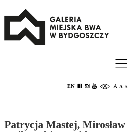
EN
A
A
A
Patrycja Mastej, Mirosław