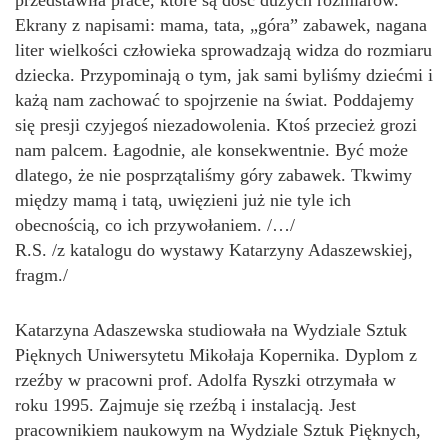
przedstawiła prace, które są dość dużych rozmiarów.
Ekrany z napisami: mama, tata, „góra” zabawek, nagana
liter wielkości człowieka sprowadzają widza do rozmiaru
dziecka. Przypominają o tym, jak sami byliśmy dziećmi i
każą nam zachować to spojrzenie na świat. Poddajemy
się presji czyjegoś niezadowolenia. Ktoś przecież grozi
nam palcem. Łagodnie, ale konsekwentnie. Być może
dlatego, że nie posprzątaliśmy góry zabawek. Tkwimy
między mamą i tatą, uwięzieni już nie tyle ich
obecnością, co ich przywołaniem. /…/
R.S. /z katalogu do wystawy Katarzyny Adaszewskiej,
fragm./
Katarzyna Adaszewska studiowała na Wydziale Sztuk
Pięknych Uniwersytetu Mikołaja Kopernika. Dyplom z
rzeźby w pracowni prof. Adolfa Ryszki otrzymała w
roku 1995. Zajmuje się rzeźbą i instalacją. Jest
pracownikiem naukowym na Wydziale Sztuk Pięknych,