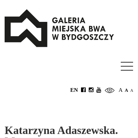
EN
A
A
A
Katarzyna Adaszewska.