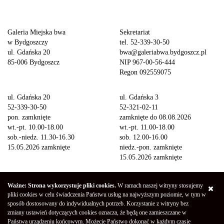
Galeria Miejska bwa
Sekretariat
w Bydgoszczy
tel. 52-339-30-50
ul. Gdańska 20
bwa@galeriabwa.bydgoszcz.pl
85-006 Bydgoszcz
NIP 967-00-56-444
Regon 092559075
ul. Gdańska 20
ul. Gdańska 3
52-339-30-50
52-321-02-11
pon. zamknięte
zamknięte do 08.08.2026
wt.-pt. 10.00-18.00
wt.-pt. 11.00-18.00
sob.-niedz. 11.30-16.30
sob. 12.00-16.00
15.05.2026 zamknięte
niedz.-pon. zamknięte
15.05.2026 zamknięte
Wstęp na wystawy
Ważne: Strona wykorzystuje pliki cookies.
W ramach naszej witryny stosujemy
bezpłatny
pliki cookies w celu świadczenia Państwu usług na najwyższym poziomie, w tym w
sposób dostosowany do indywidualnych potrzeb. Korzystanie z witryny bez
zmiany ustawień dotyczących cookies oznacza, że będą one zamieszczane w
Copyright © 2026 Galeria Miejska bwa w Bydgoszczy
Polityka
Państwa urządzeniu końcowym. Możecie Państwo dokonać w każdym czasie