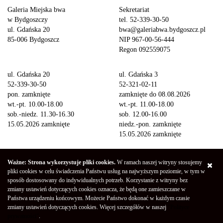
Galeria Miejska bwa
Sekretariat
w Bydgoszczy
tel. 52-339-30-50
ul. Gdańska 20
bwa@galeriabwa.bydgoszcz.pl
85-006 Bydgoszcz
NIP 967-00-56-444
Regon 092559075
ul. Gdańska 20
ul. Gdańska 3
52-339-30-50
52-321-02-11
pon. zamknięte
zamknięte do 08.08.2026
wt.-pt. 10.00-18.00
wt.-pt. 11.00-18.00
sob.-niedz. 11.30-16.30
sob. 12.00-16.00
15.05.2026 zamknięte
niedz.-pon. zamknięte
15.05.2026 zamknięte
Wstęp na wystawy
Ważne: Strona wykorzystuje pliki cookies.
W ramach naszej witryny stosujemy
bezpłatny
pliki cookies w celu świadczenia Państwu usług na najwyższym poziomie, w tym w
sposób dostosowany do indywidualnych potrzeb. Korzystanie z witryny bez
zmiany ustawień dotyczących cookies oznacza, że będą one zamieszczane w
Copyright © 2026 Galeria Miejska bwa w Bydgoszczy
Polityka
Państwa urządzeniu końcowym. Możecie Państwo dokonać w każdym czasie
Prywatności
Deklaracja Dostępności
Mapa strony
zmiany ustawień dotyczących cookies. Więcej szczegółów w naszej
"Polityce
Projekt - Marcin Markowski
Oprogramowanie -
052b
prywatności"
.