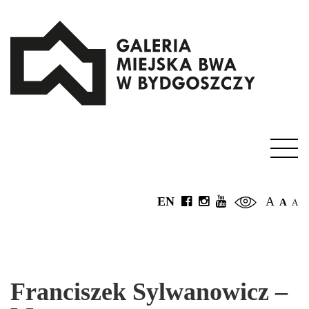
EN
A
A
A
Franciszek Sylwanowicz –