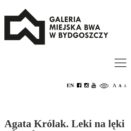
EN
A
A
A
Agata Królak. Leki na lęki