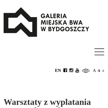
EN
A
A
A
Warsztaty z wyplatania