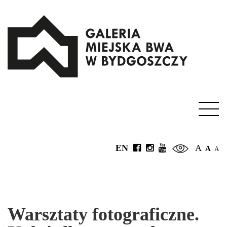
EN
A
A
A
Warsztaty fotograficzne.