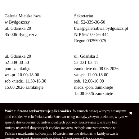
Galeria Miejska bwa
Sekretariat
w Bydgoszczy
tel. 52-339-30-50
ul. Gdańska 20
bwa@galeriabwa.bydgoszcz.pl
85-006 Bydgoszcz
NIP 967-00-56-444
Regon 092559075
ul. Gdańska 20
ul. Gdańska 3
52-339-30-50
52-321-02-11
pon. zamknięte
zamknięte do 08.08.2026
wt.-pt. 10.00-18.00
wt.-pt. 11.00-18.00
sob.-niedz. 11.30-16.30
sob. 12.00-16.00
15.08.2026 zamknięte
niedz.-pon. zamknięte
15.08.2026 zamknięte
Wstęp na wystawy
Ważne: Strona wykorzystuje pliki cookies.
W ramach naszej witryny stosujemy
bezpłatny
pliki cookies w celu świadczenia Państwu usług na najwyższym poziomie, w tym w
sposób dostosowany do indywidualnych potrzeb. Korzystanie z witryny bez
zmiany ustawień dotyczących cookies oznacza, że będą one zamieszczane w
Copyright © 2026 Galeria Miejska bwa w Bydgoszczy
Polityka
Państwa urządzeniu końcowym. Możecie Państwo dokonać w każdym czasie
Prywatności
Deklaracja Dostępności
Mapa strony