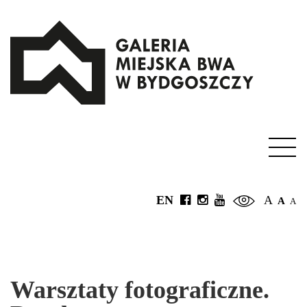
EN
A
A
A
Warsztaty fotograficzne.