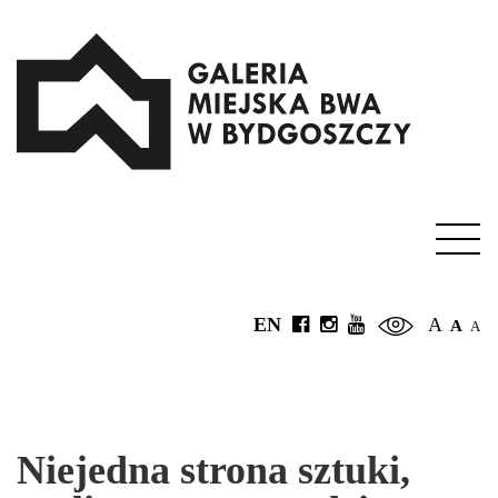
EN
A
A
A
Niejedna strona sztuki,