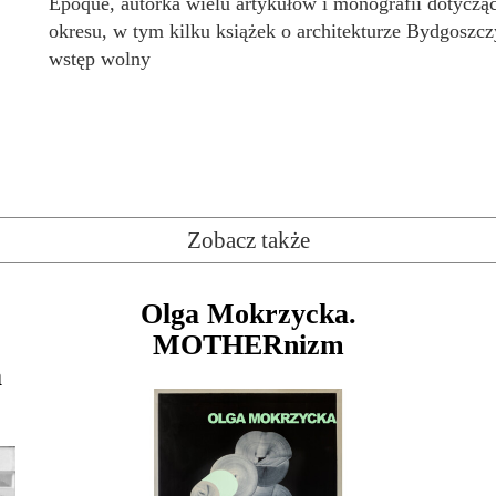
Époque, autorka wielu artykułów i monografii dotyczą
okresu, w tym kilku książek o architekturze Bydgoszcz
wstęp wolny
Zobacz także
Olga Mokrzycka.
MOTHERnizm
a