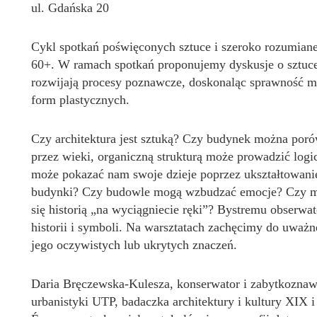
ul. Gdańska 20
Cykl spotkań poświęconych sztuce i szeroko rozumian
60+. W ramach spotkań proponujemy dyskusje o sztuce 
rozwijają procesy poznawcze, doskonaląc sprawność m
form plastycznych.
Czy architektura jest sztuką? Czy budynek można poró
przez wieki, organiczną strukturą może prowadzić log
może pokazać nam swoje dzieje poprzez ukształtowanie
budynki? Czy budowle mogą wzbudzać emocje? Czy ma
się historią „na wyciągniecie ręki”? Bystremu obserwat
historii i symboli. Na warsztatach zachęcimy do uważn
jego oczywistych lub ukrytych znaczeń.
Daria Bręczewska-Kulesza, konserwator i zabytkoznawc
urbanistyki UTP, badaczka architektury i kultury XIX i