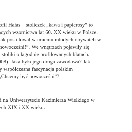
il Hałas – stoliczek „kawa i papierosy” to
ących wzornictwa lat 60. XX wieku w Polsce.
 jak postulował w imieniu młodych obywateli w
nowocześni!”. We wnętrzach pojawiły się
 stoliki o łagodnie profilowanych blatach.
08). Jaka była jego droga zawodowa? Jak
zy współczesna fascynacja polskim
w „Chcemy być nowocześni”?
ni na Uniwersytecie Kazimierza Wielkiego w
wych XIX i XX wieku.