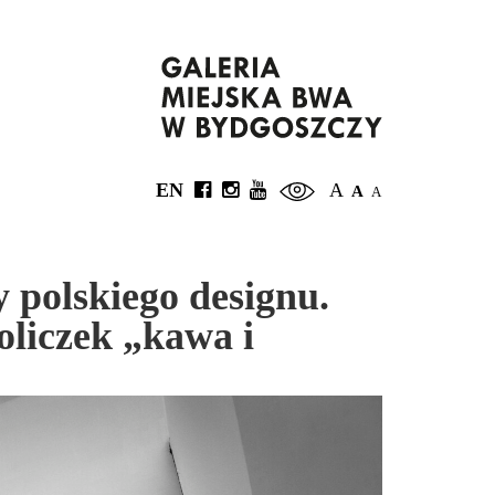
EN
A
A
A
 polskiego designu.
oliczek „kawa i