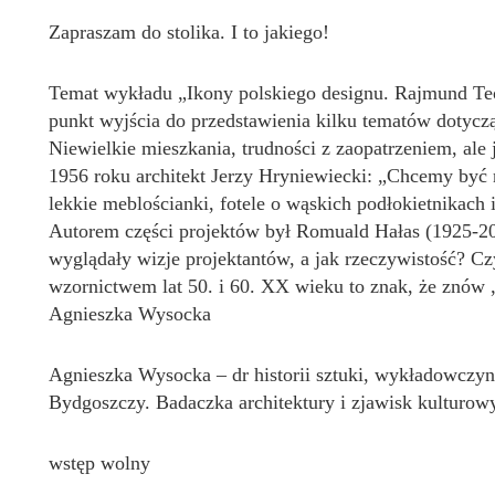
Zapraszam do stolika. I to jakiego!
Temat wykładu „Ikony polskiego designu. Rajmund Teof
punkt wyjścia do przedstawienia kilku tematów dotycz
Niewielkie mieszkania, trudności z zaopatrzeniem, ale
1956 roku architekt Jerzy Hryniewiecki: „Chcemy być 
lekkie meblościanki, fotele o wąskich podłokietnikach i
Autorem części projektów był Romuald Hałas (1925-20
wyglądały wizje projektantów, a jak rzeczywistość? C
wzornictwem lat 50. i 60. XX wieku to znak, że znó
Agnieszka Wysocka
Agnieszka Wysocka – dr historii sztuki, wykładowczy
Bydgoszczy. Badaczka architektury i zjawisk kulturo
wstęp wolny