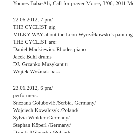
Younes Baba-Ali, Call for prayer Morse, 3’06, 2011 M
22.06.2012, 7 pm/
THE CYCLIST gig
MILKY WAY about the Leon Wyczółkowski’s painting,
THE CYCLIST are:
Daniel Mackiewicz Rhodes piano
Jacek Buhl drums
DJ. Grzanko Muzykant tr
Wojtek Woźniak bass
23.06.2012, 6 pm/
performers:
Snezana Golubović /Serbia, Germany/
Wojciech Kowalczyk /Poland/
Sylvia Winkler /Germany/
Stephan Köperl /Germany/
Danuta Milewska /Poland/