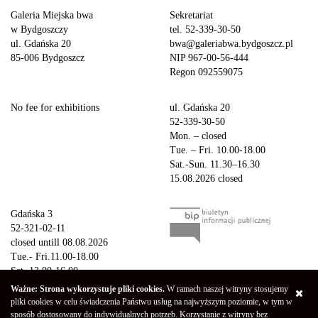
Galeria Miejska bwa
Sekretariat
w Bydgoszczy
tel. 52-339-30-50
ul. Gdańska 20
bwa@galeriabwa.bydgoszcz.pl
85-006 Bydgoszcz
NIP 967-00-56-444
Regon 092559075
No fee for exhibitions
ul. Gdańska 20
52-339-30-50
Mon. – closed
Tue. – Fri. 10.00-18.00
Sat.-Sun. 11.30–16.30
15.08.2026 closed
Gdańska 3
52-321-02-11
closed untill 08.08.2026
Tue.- Fri.11.00-18.00
Sat. 12.00-16.00
Sun.-Mon. – closed
Ważne: Strona wykorzystuje pliki cookies.
W ramach naszej witryny stosujemy
15.08.2026 closed
pliki cookies w celu świadczenia Państwu usług na najwyższym poziomie, w tym w
sposób dostosowany do indywidualnych potrzeb. Korzystanie z witryny bez