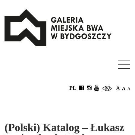
PL
A
A
A
(Polski) Katalog – Łukasz