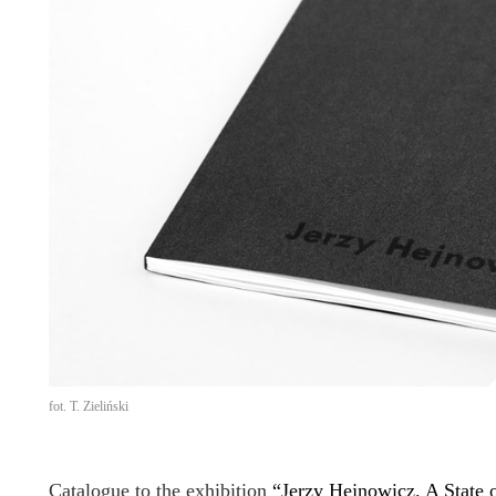
fot. T. Zieliński
Catalogue to the exhibition
“Jerzy Hejnowicz. A State 