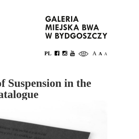
PL
A
A
A
f Suspension in the
atalogue