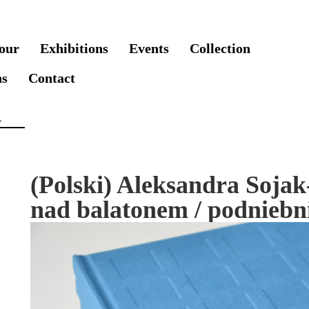
our
Exhibitions
Events
Collection
ns
Contact
(Polski) Aleksandra Soja
nad balatonem / podniebni