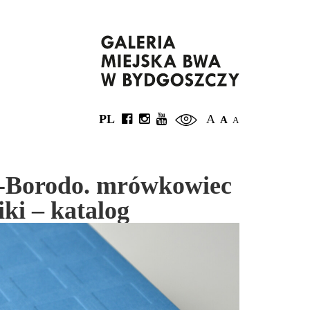
PL
A
A
A
k-Borodo. mrówkowiec
ki – katalog